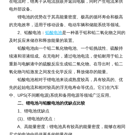
在电流时，锂离子从电流脱嵌并返回电极，同时产生电流来供
电外部设备。
锂电池的优势在于其高能量密度、极高的循环寿命和极高
的充电效率，适用于移动设备、电动车辆和储能系统等领域。
2、铅酸电池：
铅酸电池
是一种基于铅和铅二氧化物之间的
及时反应来储存和释放能量的装置。
铅酸电池由一个铅二氧化物电池、一个铅挑战性、硫酸持
续液和溶液组成。在充电时，通过电池电流，使铅耐用于铅上
重新与电解液中的硫酸反应生成铅二氧化物。在导出时，铅二
氧化物与铅激发之间发生化学反应，释放储存的能量。
铅酸电池相对于锂电池来说成熟度较高，具有较高的、优
先的起始电流和相对较高的浮充电寿命等优点。它们在汽车
中、UPS(不间断电源)系统和备用电源等领域广泛应用。
二、锂电池与铅酸电池的优缺点比较
1、锂电池优缺点
(1)、锂电池的优点：
A、高能量密度：锂电池具有较高的能量密度，能够在相同
尺寸的电池中提供更多的能量存储。