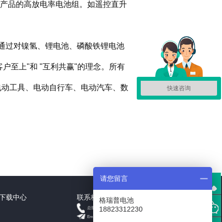
产品的高放电率电池组。如遥控直升
员通过对镍氢、锂电池、磷酸铁锂电池
客户至上"和 "互利共赢"的理念。所有
电动工具、电动自行车、电动汽车、数
快速咨询
请您留言
下载中心
联系格瑞普
格瑞普电池
+18823312230
18823312230
总部
Email: info@grepow.cn