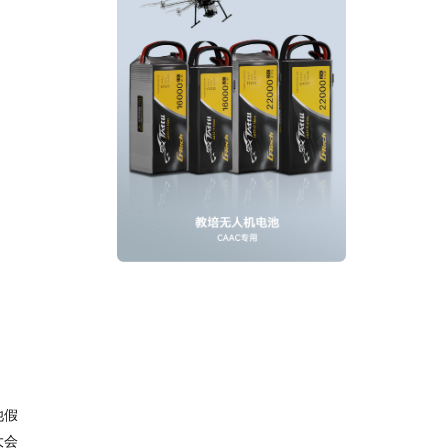
池假
大会