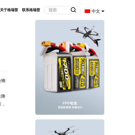
关于格瑞普
联系格瑞普
中文
合物
性降
看，