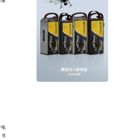
容量
个电
、生