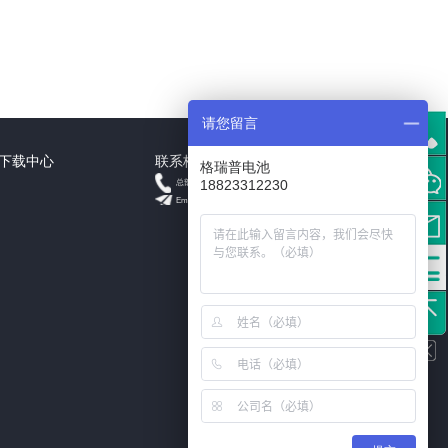
请您留言
下载中心
联系格瑞普
格瑞普电池
+18823312230
18823312230
总部
Email: info@grepow.cn