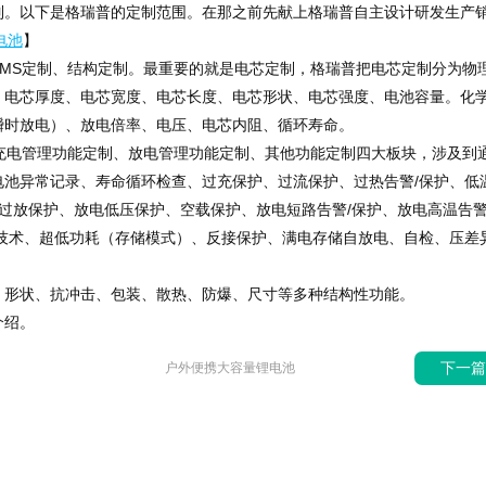
制。以下是格瑞普的定制范围。在那之前先献上格瑞普自主设计研发生产
电池
】
BMS定制、结构定制。最重要的就是电芯定制，格瑞普把电芯定制分为物
：电芯厚度、电芯宽度、电芯长度、电芯形状、电芯强度、电池容量。化
瞬时放电）、放电倍率、电压、电芯内阻、循环寿命。
充电管理功能定制、放电管理功能定制、其他功能定制四大板块，涉及到
池异常记录、寿命循环检查、过充保护、过流保护、过热告警/保护、低
、过放保护、放电低压保护、空载保护、放电短路告警/保护、放电高温告警
技术、超低功耗（存储模式）、反接保护、满电存储自放电、自检、压差
、形状、抗冲击、包装、散热、防爆、尺寸等多种结构性功能。
介绍。
下一
户外便携大容量锂电池