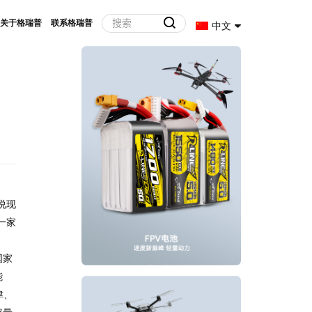
关于格瑞普
联系格瑞普
中文
说现
一家
国家
能
津、