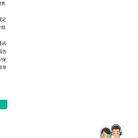
销售
理定
学部
通讯
温告
/保
异常
篇