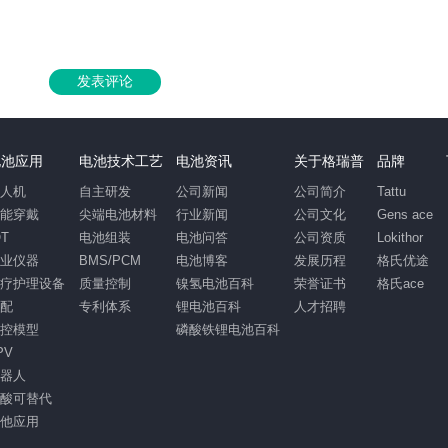
发表评论
电池应用
电池技术工艺
电池资讯
关于格瑞普
品牌
无人机
自主研发
公司新闻
公司简介
Tattu
智能穿戴
尖端电池材料
行业新闻
公司文化
Gens ace
OT
电池组装
电池问答
公司资质
Lokithor
工业仪器
BMS/PCM
电池博客
发展历程
格氏优途
医疗护理设备
质量控制
镍氢电池百科
荣誉证书
格氏ace
汽配
专利体系
锂电池百科
人才招聘
遥控模型
磷酸铁锂电池百科
PV
机器人
铅酸可替代
其他应用