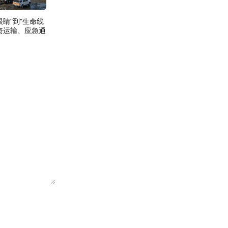
睛"到"生命线
资运输、应急通