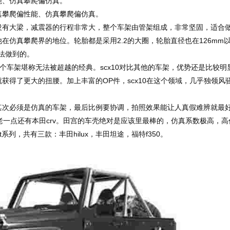
能、仿真攀爬偏仿真。
真攀爬偏性能、仿真攀爬偏仿真。
没有大梁，减震器的行程非常大，整个车架由管架组成，非常坚固，适合
在仿真攀爬界的地位。轮胎都是采用2.2的大圈，轮胎直径也在126mm
法做到的。
这个车架堪称无法被超越的经典。scx10对比其他的车架，优势还是比较明
获得了更大的扭腰。加上丰富的OP件，scx10在这个领域，几乎独领风
其次必须是仿真的车架，最后比例要协调，拍照效果能让人真假难辨就最
老一点还有本田crv。田宫的车壳绝对是应该里最棒的，仿真系数极高，高
t系列，共有三款：丰田hilux，丰田坦途，福特f350。