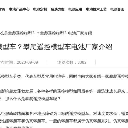
首页
电池产品中心
电池定制
解决方案
电池应用
电池技术工艺
电池资讯
么是攀爬遥控模型车？攀爬遥控模型车电池厂家介绍
模型车？攀爬遥控模型车电池厂家介绍
布时间：2020-09-09
浏览次数：3382
括模型车分类、代表车型及常用电池等，同时也向大家介绍一家攀爬遥控
的影响越发蓬勃发展，各种各样的遥控模型如雨后春笋一般迅速成长起来
表。那么什么是攀爬遥控模型车呢？
以征服崎岖路面和各种地形障碍为目标的遥控模型车。对速度要求低，需
成性能攀爬车和仿真攀爬车。一般的攀爬车都属于仿真攀爬系列。仿真攀