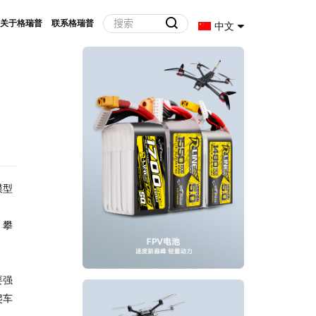
关于格瑞普
联系格瑞普
中文
模型
，攀
要强
爬车