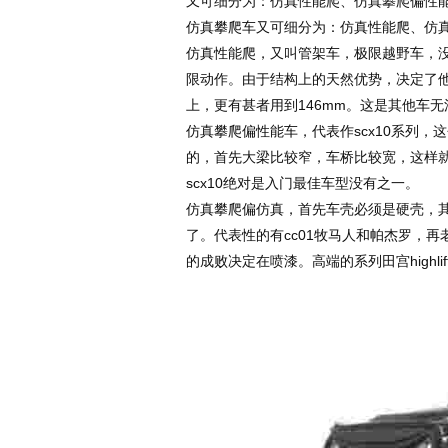
又可细分为：仿真性能爬、仿真攀爬偏性
仿真攀爬车又可细分为：仿真性能爬、仿
仿真性能爬，又叫管架车，极限越野车，
限动作。由于结构上的天然优势，决定了他
上，更有甚者用到146mm。这是其他车无
仿真攀爬偏性能车，代表作scx10系列，
的，首先大梁比较窄，车桥比较宽，这样就
scx10绝对是入门最佳车型没有之一。
仿真攀爬偏仿真，首先车壳必须是硬壳，
了。代表性的有cc01牧马人和帕杰罗，再
的成败决定在喷漆。高端的系列田宫highlif