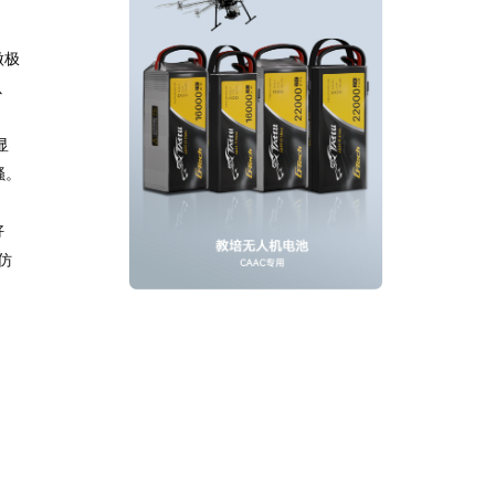
做极
以
显
骚。
好
仿