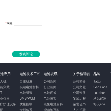
*
网站
发表评论
电池应用
电池技术工艺
电池资讯
关于格瑞普
品牌
无人机
自主研发
公司新闻
公司简介
Tattu
智能穿戴
尖端电池材料
行业新闻
公司文化
Gens ace
OT
电池组装
电池问答
公司资质
Lokithor
工业仪器
BMS/PCM
电池博客
发展历程
格氏优途
医疗护理设备
质量控制
镍氢电池百科
荣誉证书
格氏ace
汽配
专利体系
锂电池百科
人才招聘