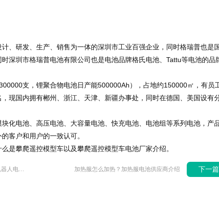
设计、研发、生产、销售为一体的深圳市工业百强企业，同时格瑞普也是
时深圳市格瑞普电池有限公司也是电池品牌格氏电池、Tattu等电池的品
000支，锂聚合物电池日产能500000Ah），占地约150000㎡，有员
00名，现国内拥有郴州、浙江、天津、新疆办事处，同时在德国、美国设有
模块化电池、高压电池、大容量电池、快充电池、电池组等系列电池，产
外的客户和用户的一致认可。
什么是攀爬遥控模型车以及攀爬遥控模型车电池厂家介绍。
下一
医疗机器人有哪些分类？医疗机器人电池有哪些？
加热服怎么加热？加热服电池供应商介绍