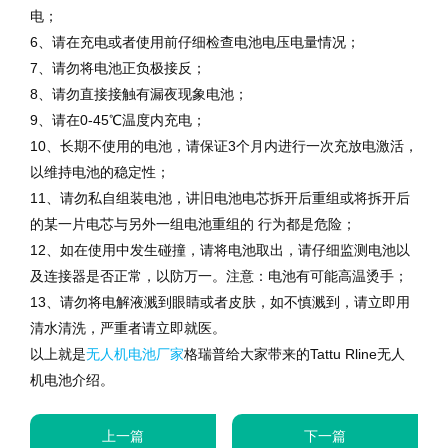
电；
6、请在充电或者使用前仔细检查电池电压电量情况；
7、请勿将电池正负极接反；
8、请勿直接接触有漏夜现象电池；
9、请在0-45℃温度内充电；
10、长期不使用的电池，请保证3个月内进行一次充放电激活，
以维持电池的稳定性；
11、请勿私自组装电池，讲旧电池电芯拆开后重组或将拆开后
的某一片电芯与另外一组电池重组的 行为都是危险；
12、如在使用中发生碰撞，请将电池取出，请仔细监测电池以
及连接器是否正常，以防万一。注意：电池有可能高温烫手；
13、请勿将电解液溅到眼睛或者皮肤，如不慎溅到，请立即用
清水清洗，严重者请立即就医。
以上就是
无人机电池厂家
格瑞普给大家带来的Tattu Rline无人
机电池介绍。
上一篇
下一篇