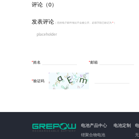
评论（0）
发表评论
（ 您的电子邮件地址不会被公开。必填字段已标记为
*
）
*
姓名
*
邮箱
*
验证码
电池产品中心
电池定制
锂聚合物电池