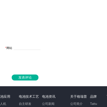
*
网站
发表评论
电池应用
电池技术工艺
电池资讯
关于格瑞普
品牌
无人机
自主研发
公司新闻
公司简介
Tattu