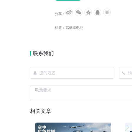
分享：
标签：
高倍率电池
联系我们
相关文章