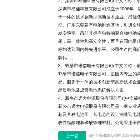
2、深圳市昂佳科技有限公司(中文简称：昂
深圳市昂佳科技有限公司成立于2006年
于一体的技术创新型高新技术企业。昂佳
壁、广东东莞建有电池制造基地，引进全
发实验室。昂佳其拥有独特的聚合物电池
题：高一致性和高安全性，而且在国内昂佳
标均达到国内外先进水平。公司生产的高
牌代工。
3、鹤壁市诺信电子有限公司(中文简称：诺
鹤壁市诺信电子有限公司，是国内专业的
易、服务于一体的技术创新型高新技术企
品质电池及成套电池系统解决方案。
4、新乡市远大电源股份有限公司((中文简
新乡市远大电源股份有限公司是一家专业
芯及各种电池组，从电芯的设计制造到电
改性锰酸锂和磷酸铁锂材料。公司采用全
上一篇
如何判断储能型锂电池质量的好