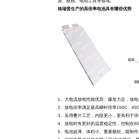
源、航模、电动工具等领域。
格瑞普生产的高倍率电池具有哪些优势
1、大电流放电性能优异、爆发力足，放电
2、放电倍率满足最高瞬时倍率150C、45
3、采用叠片工艺，内阻更小，更有利于倍
4、放电时有更好的温度稳定性，控制在6
5、电池超薄、体积小、重量极轻，能制作