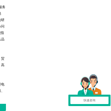
服务
鹤
的研
心问
能指
名品
、贸
，高
型电
料、
快速咨询
篇