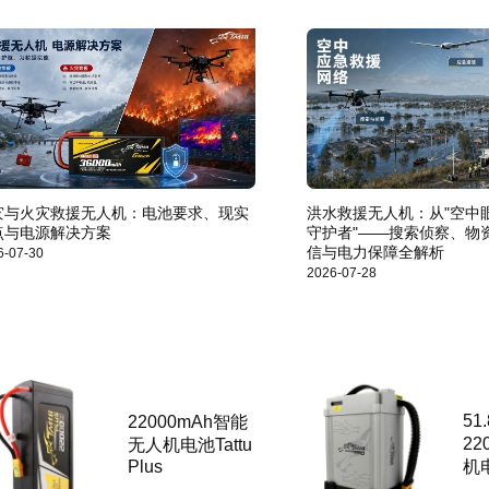
灾与火灾救援无人机：电池要求、现实
洪水救援无人机：从"空中眼
点与电源解决方案
守护者"——搜索侦察、物
信与电力保障全解析
6-07-30
2026-07-28
51
22000mAh智能
22
无人机电池Tattu
机电
Plus