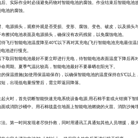
电后、实际作业时必须避免药物对智能电池的腐蚀。作业结束后智能电池
能电池的腐蚀。
电源插头，观察外观是否受损、变形、腐蚀、变色、破皮，以及插头
干布擦拭电池表面及电源插头，确保没有农药残留，以免腐蚀电池。
飞行智能电池温度降至40℃以下再对其充电(飞行智能电池充电最佳温
能电池进行慢充。
取回智能电池最好不要立即进行充电，待智能电池表面温度下降后再
寿命周期。夏季气温比较高，智能电池最好不要暴晒在阳光下。
保温措施(如使用保温箱保存)，以确保智能电池的温度保持在5℃以上
缩短，出现低电量报警后，需立即返回降落。
火时，首先切断智能快速充电系统设备电源;用石棉手套或火钳摘下智
地面或消防沙桶中。用石棉毯盖住地面上智能电池燃烧的火苗。消防沙掩
。第一时间发现者尽快扑救，同时用通讯工具通知其他人员增援，最