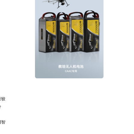
量较
分
用智