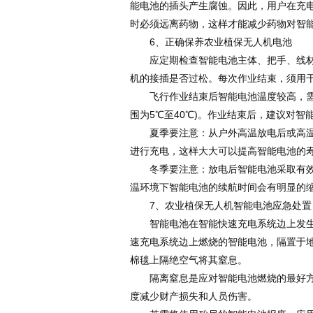
能电池的插头产生腐蚀。因此，用户在充
时必须远离药物，这样才能减少药物对智
6、正确保养农业植保无人机电池
应定期检查智能电池主体、把手、线材、
机的接插是否过松。每次作业结束，须用
飞行作业结束后智能电池温度较高，需待
围为5℃至40℃)。作业结束后，建议对智
夏季要注意：从户外高温放电后或高温下
进行充电，这样大大可以提高智能电池的
冬季要注意：放电后智能电池采取有效的
温环境下智能电池的续航时间会有明显的
7、农业植保无人机智能电池应急处置
智能电池在智能快速充电系统边上发生起
速充电系统边上燃烧的智能电池，隔置于
棉毯上隔绝空气将其窒息。
隔离窒息是应对智能电池燃烧的最好方法
度减少财产损失和人员伤害。