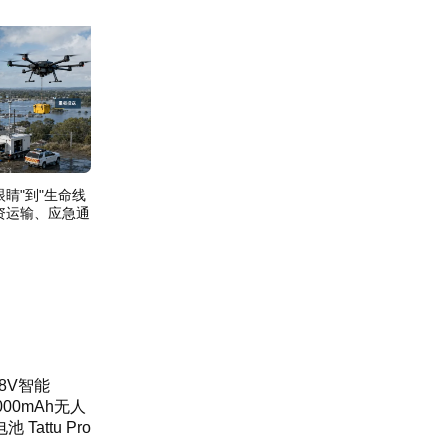
睛"到"生命线
资运输、应急通
.8V智能
000mAh无人
池 Tattu Pro