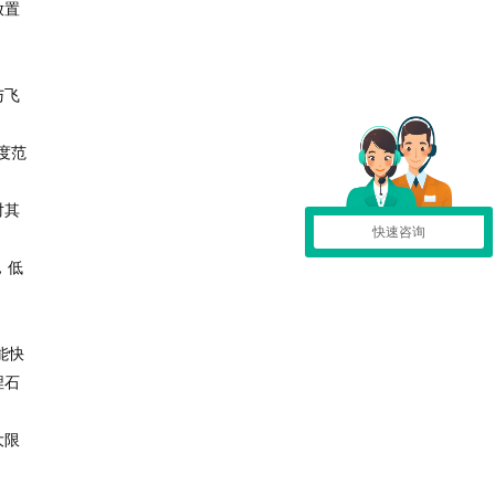
放置
与飞
度范
对其
快速咨询
，低
能快
埋石
大限