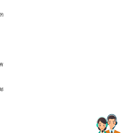
的
有
邮