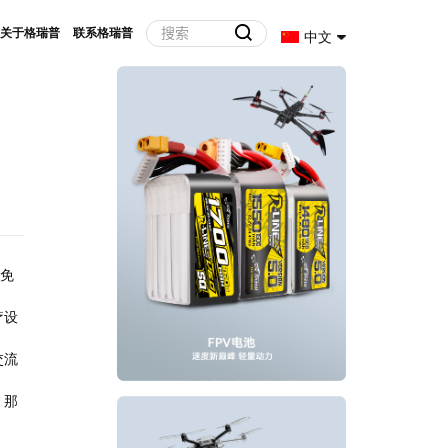
关于格瑞普
联系格瑞普
中文
免
疗设
交流
，那