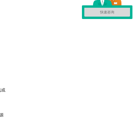
快速咨询
机或
源