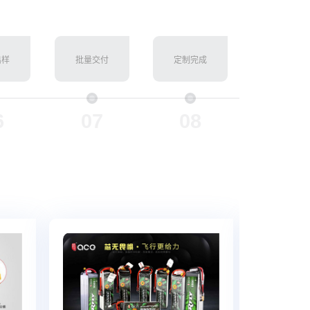
出样
批量交付
定制完成
6
07
08