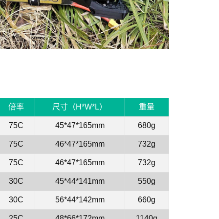
倍率
尺寸（H*W*L）
重量
75C
45*47*165mm
680g
75C
46*47*165mm
732g
75C
46*47*165mm
732g
30C
45*44*141mm
550g
30C
56*44*142mm
660g
25C
48*66*172mm
1140g