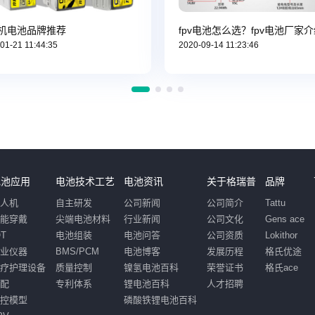
机电池品牌推荐
fpv电池怎么选？fpv电池厂家
01-21 11:44:35
2020-09-14 11:23:46
电池应用
电池技术工艺
电池资讯
关于格瑞普
品牌
无人机
自主研发
公司新闻
公司简介
Tattu
智能穿戴
尖端电池材料
行业新闻
公司文化
Gens ace
OT
电池组装
电池问答
公司资质
Lokithor
工业仪器
BMS/PCM
电池博客
发展历程
格氏优途
医疗护理设备
质量控制
镍氢电池百科
荣誉证书
格氏ace
汽配
专利体系
锂电池百科
人才招聘
遥控模型
磷酸铁锂电池百科