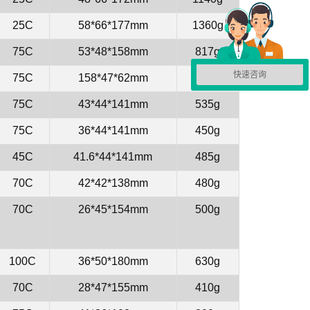
25C
58*66*177mm
1360g
75C
53*48*158mm
817g
快速咨询
75C
158*47*62mm
930g
75C
43*44*141mm
535g
75C
36*44*141mm
450g
45C
41.6*44*141mm
485g
70C
42*42*138mm
480g
70C
26*45*154mm
500g
100C
36*50*180mm
630g
70C
28*47*155mm
410g