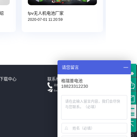
介绍
fpv无人机电池厂家
tattu f
2020-07-01 11:20:59
2021-03-15 
请您留言
下载中心
联系格瑞普
格瑞普电池
+18823312230
总部
18823312230
Email: info@grepow.cn