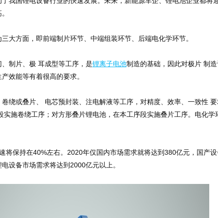
动了我国锂电设备行业的快速发展。未来，新能源车企、锂电池企业都将
高。
为三大方面，即前端制片环节、中端组装环节、后端电化学环节。
、制片、极 耳成型等工序，是
锂离子电池
制造的基础，因此对极片 制造
生产效能等有着很高的要求。
卷绕或叠片、 电芯预封装、注电解液等工序，对精度、效率、一致性 要
段实施卷绕工序；对方形叠片锂电池，在本工序段实施叠片工序。电化学
将保持在40%左右。2020年仅国内市场需求就将达到380亿元，国产设
锂电设备市场需求将达到2000亿元以上。