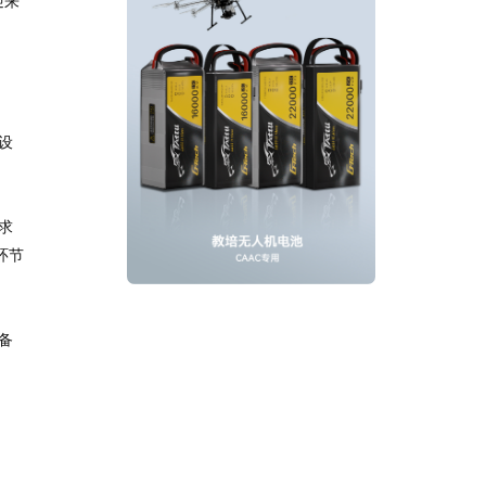
迎来
设
求
环节
备