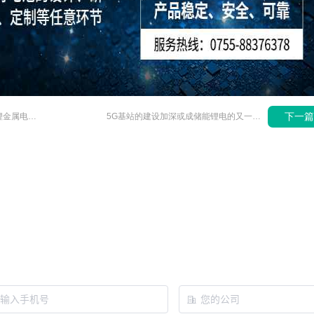
下一
负70度超低温高能量密度可充锂金属电池能否替代现有低温电池？
5G基站的建设加深或成储能锂电的又一商机