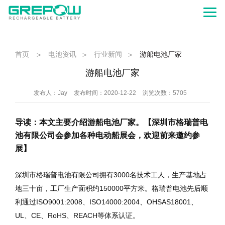
首页
电池资讯
行业新闻
游船电池厂家
>
>
>
游船电池厂家
发布人：Jay
发布时间：2020-12-22
浏览次数：5705
导读：本文主要介绍游船电池厂家。【深圳市格瑞普电
池有限公司会参加各种电动船展会，欢迎前来邀约参
展】
3000
深圳市格瑞普电池有限公司拥有
名技术工人，生产基地占
150000
地三十亩，工厂生产面积约
平方米。格瑞普电池先后顺
ISO9001:2008
ISO14000:2004
OHSAS18001
利通过
、
、
、
UL
CE
RoHS
REACH
、
、
、
等体系认证。