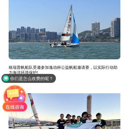
格瑞普帆船队受邀参加逸动杯公益帆船邀请赛，以实际行动助
力海洋环境保护!
你们是怎么收费的呢？
2022-11-01