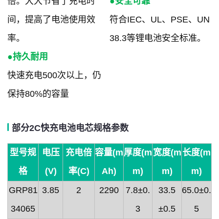
倍。大大节省了充电时
●安全可靠
间，提高了电池使用效
符合IEC、UL、PSE、UN
率。
38.3等锂电池安全标准。
●持久耐用
快速充电500次以上，仍
保持80%的容量
部分2C快充电池电芯规格参数
型号规
电压
充电倍
容量(m
厚度(m
宽度(m
长度(m
格
(V)
率(C)
Ah)
m)
m)
m)
GRP81
3.85
2
2290
7.8±0.
33.5
65.0±0.
34065
3
±0.5
5