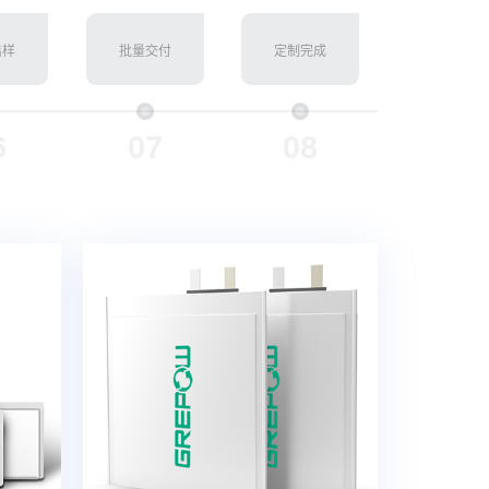
出样
批量交付
定制完成
6
07
08