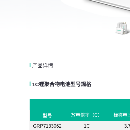
产品详情
1C锂聚合物电池型号规格
放电倍率（C）
标称电
型号
GRP7133062
1C
3.