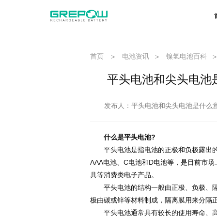
首页
电池资讯
镍氢电池百科
>
>
>
平头电池和尖头电池
发布人：平头电池和尖头电池是什么意
什么是平头电池?
平头电池是指电池的正极和负极露出的部
AAA电池、C电池和D电池等，是目前市
具等消费类电子产品。
平头电池的结构一般由正极、负极、隔离
极由碳或锌等材料制成，隔离膜用来分隔
平头电池通常具有较长的使用寿命、高