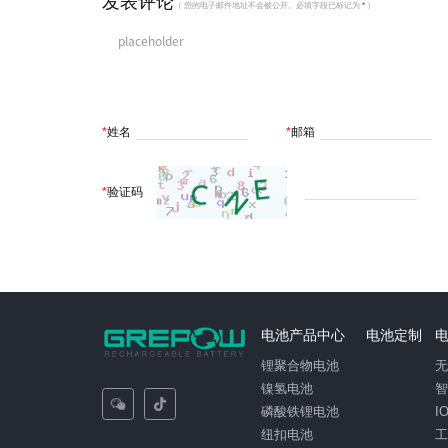
发表评论
（ 您的电子邮件地址不会被公开。必填字段已标记为
*
）
*
姓名
*
邮箱
*
验证码
电池产品中心
电池定制
锂聚合物电池
镍氢电池
磷酸铁锂电池
I
纽扣电池