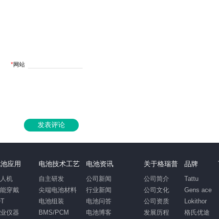
*
网站
发表评论
电池应用
电池技术工艺
电池资讯
关于格瑞普
品牌
无人机
自主研发
公司新闻
公司简介
Tattu
智能穿戴
尖端电池材料
行业新闻
公司文化
Gens ace
OT
电池组装
电池问答
公司资质
Lokithor
工业仪器
BMS/PCM
电池博客
发展历程
格氏优途