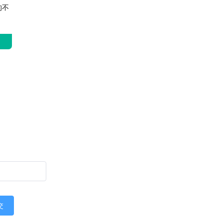
的不
篇
交