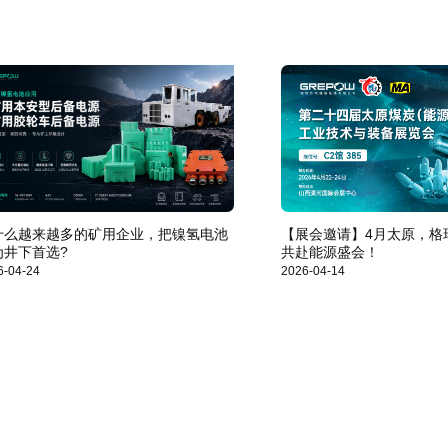
什么越来越多的矿用企业，把镍氢电池
【展会邀请】4月太原，格
为井下首选?
共赴能源盛会！
6-04-24
2026-04-14