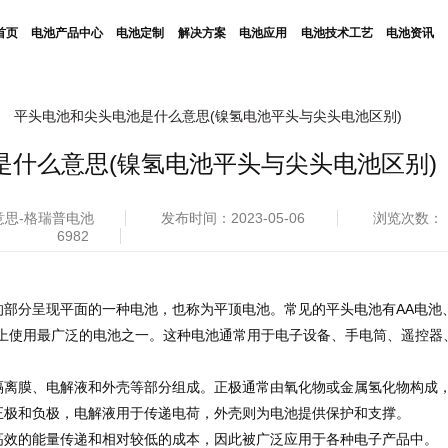
首页
电池产品中心
电池定制
解决方案
电池应用
电池技术工艺
电池资讯
平头电池和尖头电池是什么意思(镍氢电池平头与尖头电池区别)
是什么意思(镍氢电池平头与尖头电池区别)
思-格瑞普电池
发布时间：2023-05-06
浏览次数：
6982
分呈现平面的一种电池，也称为平顶电池。常见的平头电池有AA电池
场上使用最广泛的电池之一。这种电池通常用于电子设备、手电筒、遥控器
膜、电解液和外壳等部分组成。正极通常由氧化物或金属氢化物构成
正极和负极，电解液用于传递电荷，外壳则为电池提供保护和支撑。
效的能量传递和相对较低的成本，因此被广泛应用于各种电子产品中。