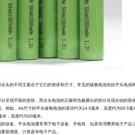
和尖头的不同主要在于它们的形状和尺寸。常见的镍氢电池包括平头电池
呈现平面的形状，而尖头电池的正极和负极露出的部分呈现尖锐的形
如，AA尺寸的平头镍氢电池的直径约为14.5毫米，高度约为50.5毫米
毫米，高度约为50毫米。
设备。平头电池通常用于电子设备、手电筒、玩具等消费类电子产品;
烟雾探测器、计算器等电子产品。