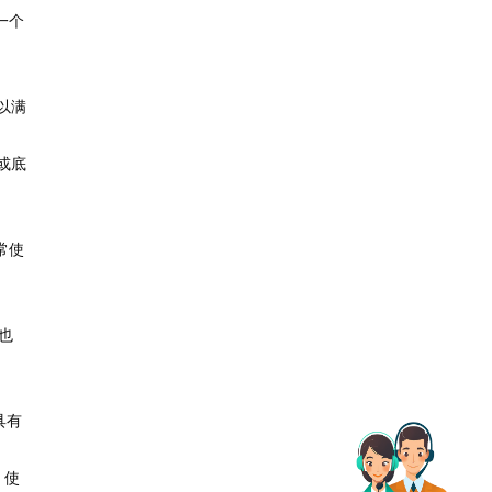
一个
以满
或底
常使
也
具有
，使