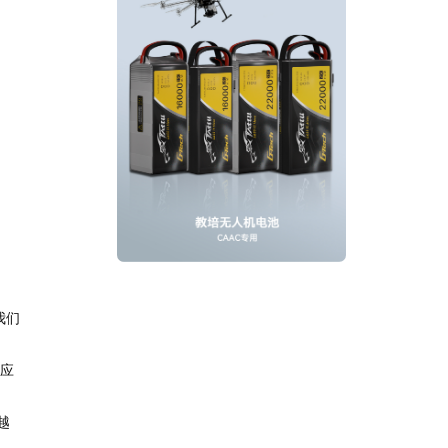
我们
命应
越