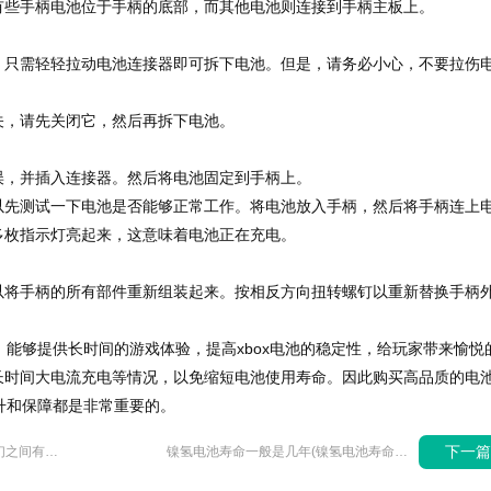
些手柄电池位于手柄的底部，而其他电池则连接到手柄主板上。
需轻轻拉动电池连接器即可拆下电池。但是，请务必小心，不要拉伤
。
，请先关闭它，然后再拆下电池。
，并插入连接器。然后将电池固定到手柄上。
测试一下电池是否能够正常工作。将电池放入手柄，然后将手柄连上
多枚指示灯亮起来，这意味着电池正在充电。
手柄的所有部件重新组装起来。按相反方向扭转螺钉以重新替换手柄
能够提供长时间的游戏体验，提高xbox电池的稳定性，给玩家带来愉悦
长时间大电流充电等情况，以免缩短电池使用寿命。因此购买高品质的电
提升和保障都是非常重要的。
下一
镍氢电池和锂电池有何不同,它们之间有何优劣势?
镍氢电池寿命一般是几年(镍氢电池寿命多长)