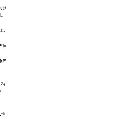
到影
间。
供以
拔掉
命产
手柄
电
法也