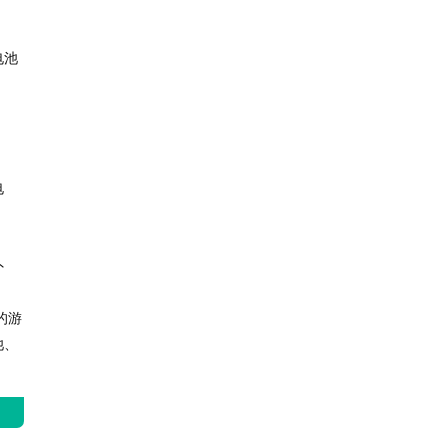
电池
电
外
的游
池、
篇