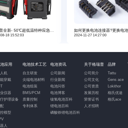
格瑞普全新- 50℃超低温特种应急启动电源发布，重塑工业级应急供电新标准
08-18 15:52:03
2024-11-27 14:27:00
电池应用
电池技术工艺
电池资讯
关于格瑞普
品牌
无人机
自主研发
公司新闻
公司简介
Tattu
智能穿戴
尖端电池材料
行业新闻
公司文化
Gens ace
OT
电池组装
电池问答
公司资质
Lokithor
工业仪器
BMS/PCM
电池博客
发展历程
格氏优途
医疗护理设备
质量控制
镍氢电池百科
荣誉证书
格氏ace
汽配
专利体系
锂电池百科
人才招聘
遥控模型
磷酸铁锂电池百科
PV
机器人