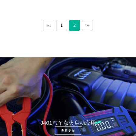
«
1
2
»
J401汽车点火启动应用
查看更多