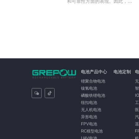
和可靠性方面的表现。因此，如
何合理地选择电解液成分，以达
到最佳效果成为了电池研发的重
要方向之一，既然如此，那电解
液成分主要是什么呢？
电池产品中心
电池定制
锂聚合物电池
镍氢电池
磷酸铁锂电池
I
纽扣电池
无人机电池
异形电池
FPV电池
RC模型电池
F
UAV电池