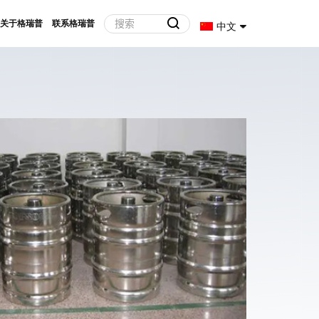
关于格瑞普
联系格瑞普
中文
什么
锂离子
体，那