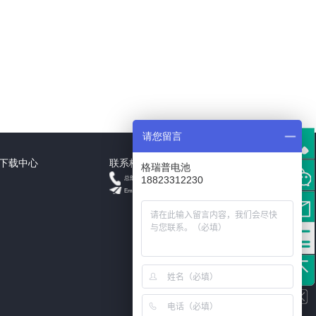
请您留言
下载中心
联系格瑞普
格瑞普电池
+18823312230
18823312230
总部
Email: info@grepow.cn