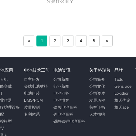
分是什么呢？
«
1
2
3
4
5
»
电池应用
电池技术工艺
电池资讯
关于格瑞普
品牌
无人机
自主研发
公司新闻
公司简介
Tattu
智能穿戴
尖端电池材料
行业新闻
公司文化
Gens ace
OT
电池组装
电池问答
公司资质
Lokithor
工业仪器
BMS/PCM
电池博客
发展历程
格氏优途
医疗护理设备
质量控制
镍氢电池百科
荣誉证书
格氏ace
汽配
专利体系
锂电池百科
人才招聘
遥控模型
磷酸铁锂电池百科
PV
机器人