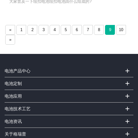
大家普及一下纽扣电池纽扣电池由什么组成的?
«
1
2
3
4
5
6
7
8
9
10
»
+
电池产品中心
+
电池定制
+
电池应用
+
电池技术工艺
+
电池资讯
+
关于格瑞普