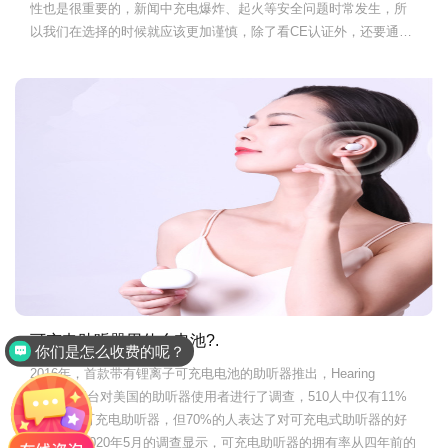
性也是很重要的，新闻中充电爆炸、起火等安全问题时常发生，所
以我们在选择的时候就应该更加谨慎，除了看CE认证外，还要通过
UL认证来看锂离子电池的保险性能测试，这样更能保障纽扣电池的
安全性能，那纽扣电池的安全认证指标有哪些呢?
可充电助听器用什么电池?.
你们是怎么收费的呢？
2016年，首款带有锂离子可充电电池的助听器推出，Hearing
Tracker平台对美国的助听器使用者进行了调查，510人中仅有11%
的人拥有可充电助听器，但70%的人表达了对可充电式助听器的好
感，根据2020年5月的调查显示，可充电助听器的拥有率从四年前的