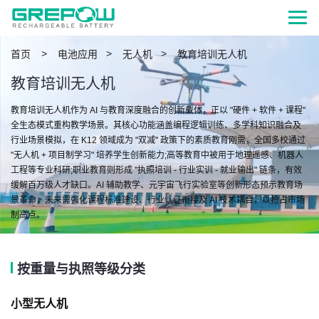
>
>
>
首页
电池应用
无人机
教育培训无人机
教育培训无人机
教育培训无人机作为 AI 与教育深度融合的创新载体，正以 "硬件 + 软件 + 课程"
全生态模式重构教学场景。其核心功能涵盖编程逻辑训练、多学科知识融合及
行业场景模拟，在 K12 领域成为 "双减" 政策下的素质教育刚需，全国多校通过
"无人机 + 项目制学习" 培养学生创新能力;高等教育中被用于地理遥感、机器人
工程等专业科研;职业教育则形成 "执照培训 - 行业实训 - 就业输出" 链条，有效
缓解百万级人才缺口。AI 辅助教学、元宇宙飞行实验室等创新形态预示教育场
景革命，未来需强化课程标准建设、行业认证衔接及 AI 技术耦合，以抢占市场
制高点。
按重量与执照等级分类
小型无人机