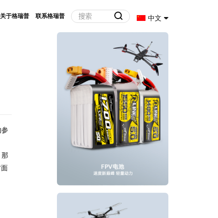
关于格瑞普
联系格瑞普
中文
约参
，那
方面