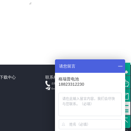
请您留言
下载中心
联系格瑞普
格瑞普电池
+18823312230
18823312230
总部
Email: info@grepow.cn