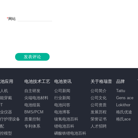
*
网站
发表评论
电池应用
电池技术工艺
电池资讯
关于格瑞普
品牌
无人机
自主研发
公司新闻
公司简介
Tattu
智能穿戴
尖端电池材料
行业新闻
公司文化
Gens ace
OT
电池组装
电池问答
公司资质
Lokithor
工业仪器
BMS/PCM
电池博客
发展历程
格氏优途
医疗护理设备
质量控制
镍氢电池百科
荣誉证书
格氏ace
汽配
专利体系
锂电池百科
人才招聘
遥控模型
磷酸铁锂电池百科