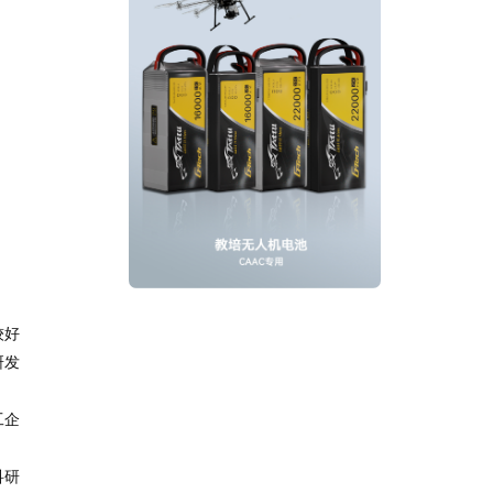
较好
研发
工企
科研