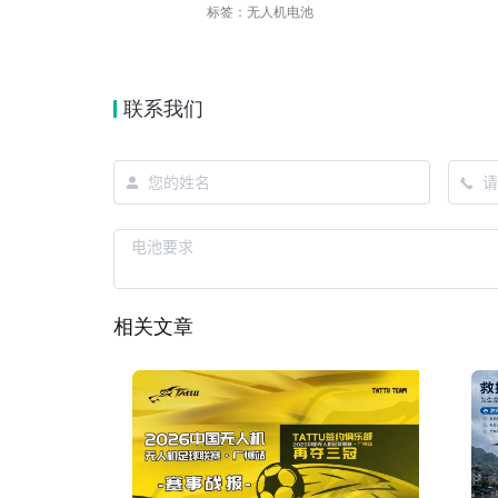
标签：
无人机电池
联系我们
相关文章