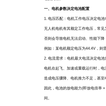
一、电机参数决定电池配置
1. 电压匹配：电机工作电压决定电池
无人机电机有其额定工作电压，常见为12V(
否则会导致电机无法启动、性能下降
例如：某电机额定电压为44.4V，则需配套
2. 电流需求：电机最大电流决定电
电机在起飞、加速或重载运行时，电
造成电压骤降、电机推力不足，甚至
因此，电池的放电能力(即放电倍率 
间。