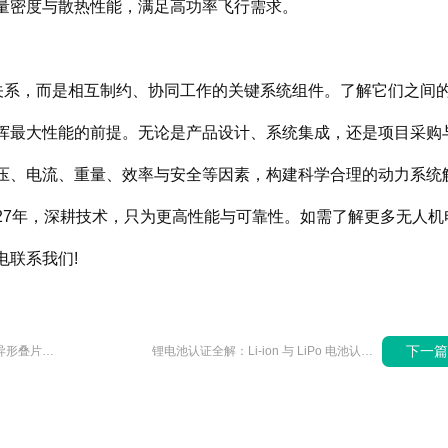
量密度与散热性能，满足高功率飞行需求。
”关系，而是相互制约、协同工作的关键系统组件。了解它们之间
挥最大性能的前提。无论是产品设计、系统集成，还是项目采购
压、电流、重量、效率与安全等因素，构建科学合理的动力系统
27年，深耕技术，只为更高性能与可靠性。如需了解更多无人机
电联系我们!
下一
智能眼镜电池选型指南：为何“异形叠片工艺”是更优解?
锂电池认证全解：Li-ion 与 LiPo 电池认证有哪些