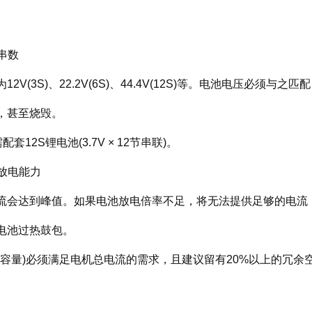
串数
3S)、22.2V(6S)、44.4V(12S)等。电池电压必须与之匹
，甚至烧毁。
12S锂电池(3.7V × 12节串联)。
池放电能力
流会达到峰值。如果电池放电倍率不足，将无法提供足够的电流
电池过热鼓包。
× 容量)必须满足电机总电流的需求，且建议留有20%以上的冗余