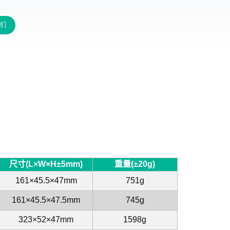
们
尺寸(L×W×H±5mm)
重量(±20g)
161×45.5×47mm
751g
161×45.5×47.5mm
745g
323×52×47mm
1598g