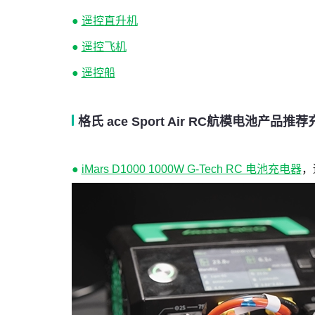
●
遥控直升机
●
遥控飞机
●
遥控船
格氏 ace Sport Air RC航模电池产品推
●
iMars D1000 1000W G-Tech RC 电池充电器
，