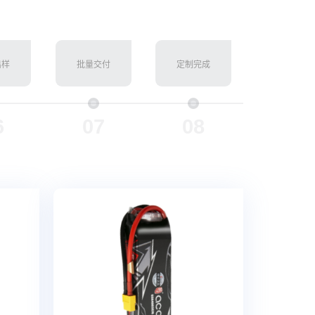
出样
批量交付
定制完成
6
07
08