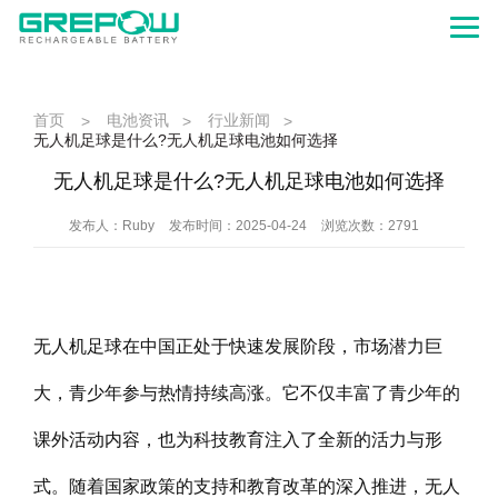
首页
电池资讯
行业新闻
>
>
>
无人机足球是什么?无人机足球电池如何选择
无人机足球是什么?无人机足球电池如何选择
发布人：Ruby
发布时间：2025-04-24
浏览次数：2791
无人机足球在中国正处于快速发展阶段，市场潜力巨
大，青少年参与热情持续高涨。它不仅丰富了青少年的
课外活动内容，也为科技教育注入了全新的活力与形
式。随着国家政策的支持和教育改革的深入推进，无人