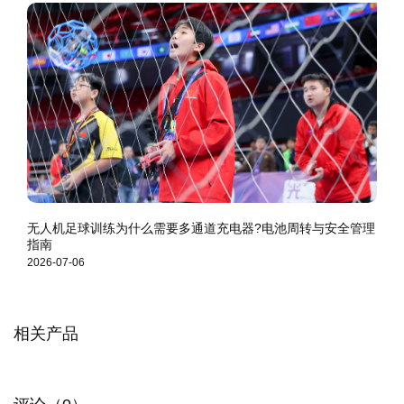
无人机足球训练为什么需要多通道充电器?电池周转与安全管理
指南
2026-07-06
相关产品