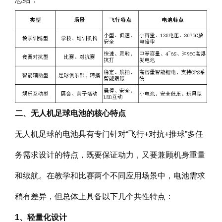
二、无人机足球电池的核心特点
无人机足球的电池具有专门针对“飞行+对抗+推球”多任
务需求设计的特点，既要保证动力，又要兼顾机身重量
和续航。在教学和比赛两个不同应用场景中，电池需求
稍有差异，但总体上具备以下几个共性特点：
1、轻量化设计