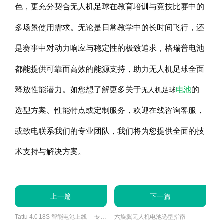
色，更充分契合无人机足球在教育培训与竞技比赛中的
多场景使用需求。无论是日常教学中的长时间飞行，还
是赛事中对动力响应与稳定性的极致追求，格瑞普电池
都能提供可靠而高效的能源支持，助力无人机足球全面
释放性能潜力。
如您想了解更多关于
电池
的
无人机足球
选型方案、性能特点或定制服务，欢迎在线咨询客服，
或致电联系我们的专业团队，我们将为您提供全面的技
术支持与解决方案。
上一篇
下一篇
Tattu 4.0 18S 智能电池上线 —专为重载植保无人机而生
六旋翼无人机电池选型指南