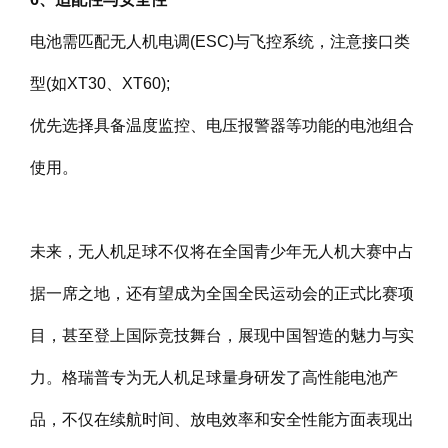
电池需匹配无人机电调(ESC)与飞控系统，注意接口类
型(如XT30、XT60);
优先选择具备温度监控、电压报警器等功能的电池组合
使用。
未来，无人机足球不仅将在全国青少年无人机大赛中占
据一席之地，还有望成为全国全民运动会的正式比赛项
目，甚至登上国际竞技舞台，展现中国智造的魅力与实
力。格瑞普专为无人机足球量身研发了高性能电池产
品，不仅在续航时间、放电效率和安全性能方面表现出