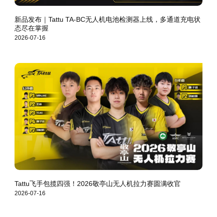
新品发布｜Tattu TA-BC无人机电池检测器上线，多通道充电状
态尽在掌握
2026-07-16
Tattu飞手包揽四强！2026敬亭山无人机拉力赛圆满收官
2026-07-16