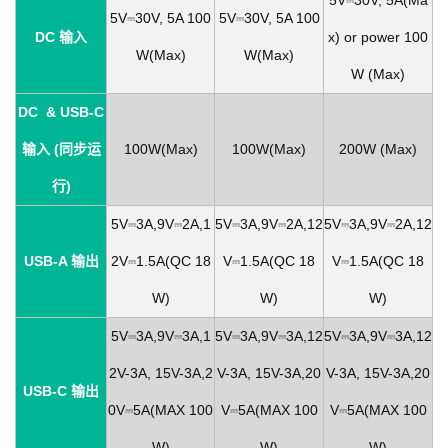
5V⎓30V, 5A(Ma
5V⎓30V, 5A 100
5V⎓30V, 5A 100
DC 输入
x) or power 100
W(Max)
W(Max)
W (Max)
DC & USB-C
输入 (同步运
100W(Max)
100W(Max)
200W (Max)
行)
5V⎓3A,9V⎓2A,1
5V⎓3A,9V⎓2A,12
5V⎓3A,9V⎓2A,12
USB-A 输出
2V⎓1.5A(QC 18
V⎓1.5A(QC 18
V⎓1.5A(QC 18
W)
W)
W)
5V⎓3A,9V⎓3A,1
5V⎓3A,9V⎓3A,12
5V⎓3A,9V⎓3A,12
2V-3A, 15V-3A,2
V-3A, 15V-3A,20
V-3A, 15V-3A,20
USB-C 输出
0V⎓5A(MAX 100
V⎓5A(MAX 100
V⎓5A(MAX 100
W)
W)
W)