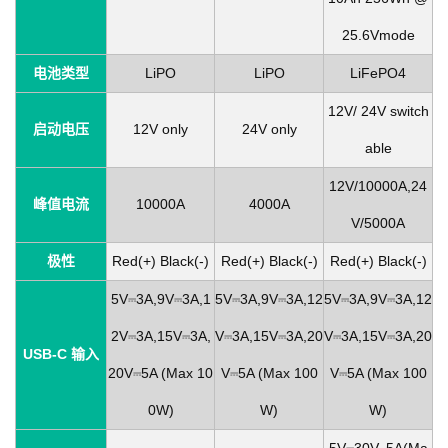
25.6Vmode
电池类型
LiPO
LiPO
LiFePO4
12V/ 24V switch
启动电压
12V only
24V only
able
12V/10000A,24
峰值电流
10000A
4000A
V/5000A
极性
Red(+) Black(-)
Red(+) Black(-)
Red(+) Black(-)
5V⎓3A,9V⎓3A,1
5V⎓3A,9V⎓3A,12
5V⎓3A,9V⎓3A,12
2V⎓3A,15V⎓3A,
V⎓3A,15V⎓3A,20
V⎓3A,15V⎓3A,20
USB-C 输入
20V⎓5A (Max 10
V⎓5A (Max 100
V⎓5A (Max 100
0W)
W)
W)