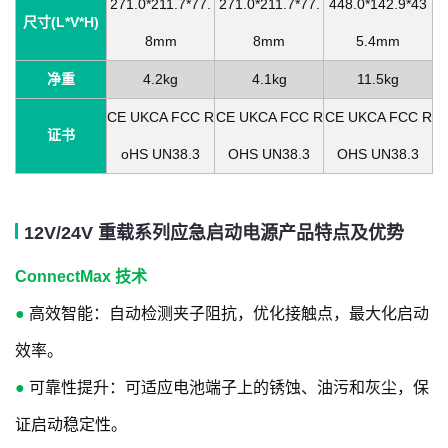
271.0*211.7*77.
271.0*211.7*77.
448.0*142.9*43
尺寸(L*V*H)
8mm
8mm
5.4mm
净重
4.2kg
4.1kg
11.5kg
CE UKCA FCC R
CE UKCA FCC R
CE UKCA FCC R
证书
oHS UN38.3
OHS UN38.3
OHS UN38.3
12V/24V 重载系列应急启动电源产品特点及优势
ConnectMax 技术
●
高效智能：自动检测夹子阻抗，优化接触点，最大化启动
效率。
●
可靠性提升：可适应电池端子上的锈蚀、油污和灰尘，保
证启动稳定性。