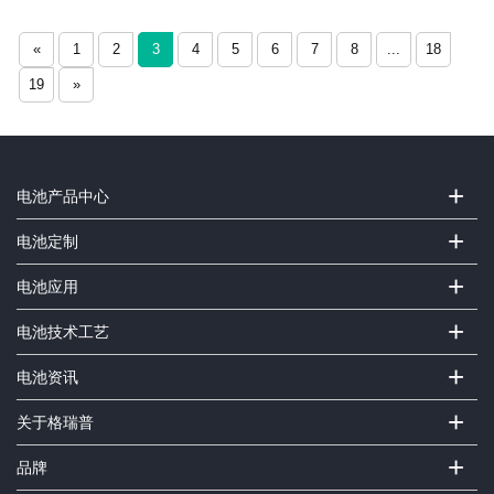
«
1
2
3
4
5
6
7
8
...
18
19
»
+
电池产品中心
+
电池定制
+
电池应用
+
电池技术工艺
+
电池资讯
+
关于格瑞普
+
品牌