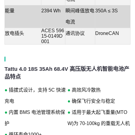
能量
2394 Wh
瞬间峰值放电
350A ≤ 3S
电流
ACES 596
放电插头
通讯协议
DroneCAN
15-0149D
001
Tattu 4.0 18S 35Ah 68.4V 高压版无人机智能电池产
品特点
●
插拔式设计，支持 5C 快速
●
高效风冷散热
充电
●
确保飞行安全与稳定
●
内置 BMS 电池管理系统保
●
适用于最大起飞重量(MTO
护
W)为 70-100kg 的重载无人机
●
循环寿命1000+