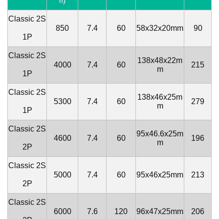
)
h
Classic
2S
850
7.4
60
58x32x20mm
90
1P
Classic
2S
138x48x22m
4000
7.4
60
215
m
1P
Classic 2
S
138x46x25m
5300
7.4
60
279
m
1P
Classic
2S
95x46.6x25m
4600
7.4
60
196
m
2P
Classic
2S
5000
7.4
60
95x46x25mm
213
2P
Classic
2S
6000
7.6
120
96x47x25mm
206