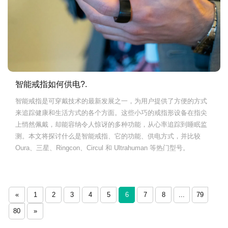
智能戒指如何供电?.
智能戒指是可穿戴技术的最新发展之一，为用户提供了方便的方式
来追踪健康和生活方式的各个方面。这些小巧的戒指形设备在指尖
上悄然佩戴，却能容纳令人惊讶的多种功能，从心率追踪到睡眠监
测。本文将探讨什么是智能戒指、它的功能、供电方式，并比较
Oura、三星、Ringcon、Circul 和 Ultrahuman 等热门型号。
«
1
2
3
4
5
6
7
8
...
79
80
»